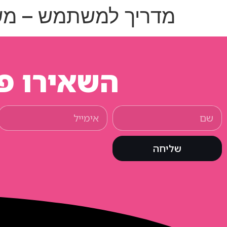
מדריך למשתמש – מש
השאירו פר
שליחה