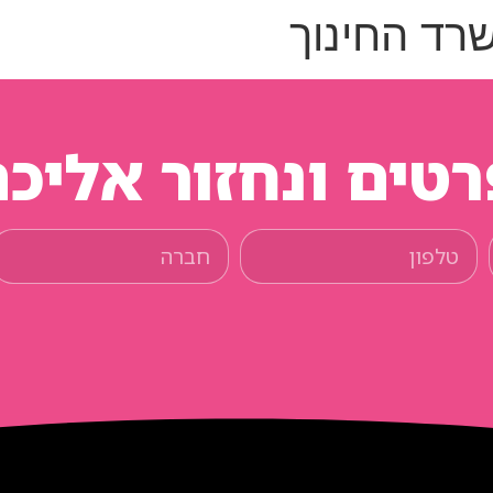
רד החינוך
טים ונחזור אליכ